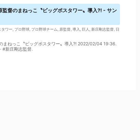
監督のまねっこ〝ビッグボスタワー〟導入⁈ - サン
スタワー
,
プロ野球
,
プロ野球チーム
,
原監督
,
導入
,
巨人
,
新庄剛志監督
,
日
まねっこ〝ビッグボスタワー〟導入⁈ 2022/02/04 19:36.
· #新庄剛志監督.