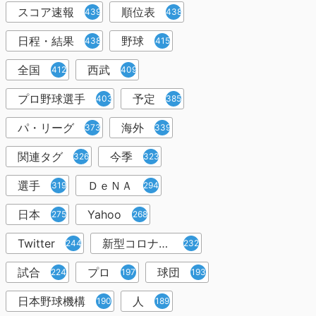
スコア速報
順位表
439
438
日程・結果
野球
438
415
全国
西武
412
409
プロ野球選手
予定
403
385
パ・リーグ
海外
373
339
関連タグ
今季
326
323
選手
ＤｅＮＡ
319
294
日本
Yahoo
275
268
Twitter
新型コロナウイルス
244
232
試合
プロ
球団
224
197
193
日本野球機構
人
190
189