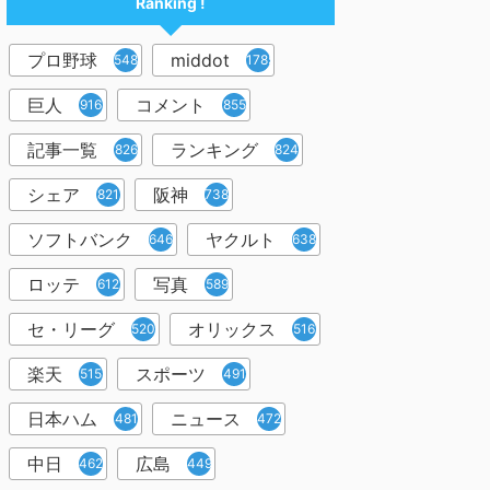
Ranking !
プロ野球
middot
5480
1785
巨人
コメント
916
855
記事一覧
ランキング
826
824
シェア
阪神
821
738
ソフトバンク
ヤクルト
646
638
ロッテ
写真
612
589
セ・リーグ
オリックス
520
516
楽天
スポーツ
515
491
日本ハム
ニュース
481
472
中日
広島
462
449