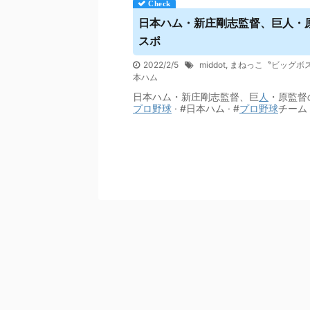
日本ハム・新庄剛志監督、巨人・原
スポ
2022/2/5
middot
,
まねっこ〝ビッグボ
本ハム
日本ハム・新庄剛志監督、巨
人
・原監督の
プロ野球
· #日本ハム · #
プロ野球
チーム 